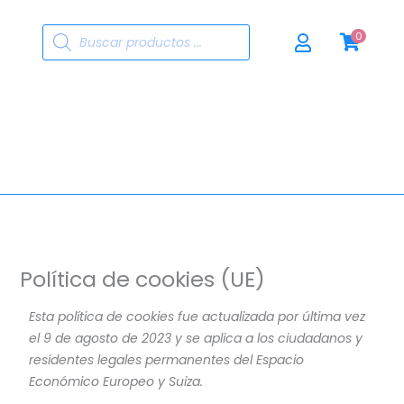
Búsqueda
0
de
productos
Política de cookies (UE)
Consent
Consent
Consent
Consent
Consent
Consent
Consent
Consent
Consent
Consent
Consent
Consent
Consent
Consent
Consent
Estadística
Marketing
Esta política de cookies fue actualizada por última vez
to
to
to
to
to
to
to
to
to
to
to
to
to
to
to
el 9 de agosto de 2023 y se aplica a los ciudadanos y
service
service
service
service
service
service
service
service
service
service
service
service
service
service
service
residentes legales permanentes del Espacio
woocommer
elementor
automattic
wordpress
wordfence
paypal
facebook
twitter
linkedin
whatsapp
google-
google-
mailchimp
varios
optinmonst
Económico Europeo y Suiza.
adsense
fonts