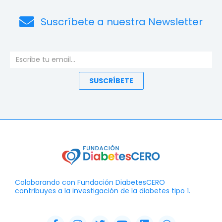
Suscríbete a nuestra Newsletter
Email
SUSCRÍBETE
Colaborando con Fundación DiabetesCERO
contribuyes a la investigación de la diabetes tipo 1.
F
I
T
Y
L
W