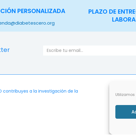
CIÓN PERSONALIZADA
PLAZO DE ENTRE
LABORA
ienda@diabetescero.org
tter
Email
PRODUC
ontribuyes a la investigación de la
Utilizamos 
Novedades
Los más ve
A