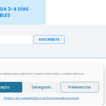
GA 3-4 DÍAS
BLES
SUSCRÍBETE
TOS
INFORMACIÓN
LA FUNDACIÓN
cookies para optimizar nuestro sitio web y nuestro servicio.
Aviso Legal
Nosotros
ndidos
Política de Cookies
Contacto
cepto
Denegado
Preferencias
Política de Privacidad
Política de cookies
Política de Privacidad
Aviso Legal
Envíos y Devoluciones