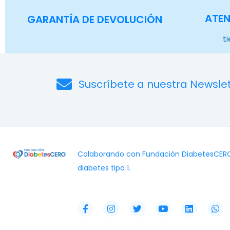
ATEN
GARANTÍA DE DEVOLUCIÓN
t
Suscríbete a nuestra Newsle
Colaborando con Fundación DiabetesCERO c
diabetes tipo 1.
F
I
T
Y
L
W
a
n
w
o
i
h
c
s
i
u
n
a